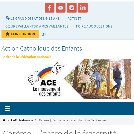
Passer
vers
le
LE GRAND DÉBAT DES 6-15 ANS
ACTINET
contenu
CŒURS VAILLANTS & ÂMES VAILLANTES
FOIRE AUX QUESTIONS
FAIRE UN DON
Action Catholique des Enfants
Le site de la Fédération nationale
Home
L'ACE Nationale
Carême | L’arbre de la fraternité | Jour 3 • Océanie
Carême | L’arbre de la fraternité |