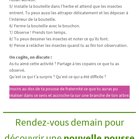
5/ Installe la bouteille dans l’herbe et attend que les insectes
entrent. Tu peux aussi les attraper délicatement et les déposer à
l’intérieur de la bouteille.
6/ Ferme la bouteille avec le bouchon.
7/ Observe ! Prends ton temps.
8/ Tu peux dessiner les insectes et noter ce qu’ils font.
9/ Pense à relâcher les insectes quand tu as fini ton observation.
On cogite, on discute :
As-tu aimé cette activité ? Partage à tes copains ce que tu as
observé.
Qu’est ce qui t’a surpris ? Qu’est ce qui a été difficile ?
Inscris au dos de ta pousse de fraternité ce que tu auras pu
réaliser dans ce sens et accroche-la sur une branche de ton arbre.
Rendez-vous demain pour
découvrir une
nouvelle pousse