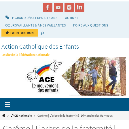
Passer
vers
le
LE GRAND DÉBAT DES 6-15 ANS
ACTINET
contenu
CŒURS VAILLANTS & ÂMES VAILLANTES
FOIRE AUX QUESTIONS
FAIRE UN DON
Action Catholique des Enfants
Le site de la Fédération nationale
Home
L'ACE Nationale
Carême | L’arbre de la fraternité | Dimanche des Rameaux
Carême | L’arbre de la fraternité |