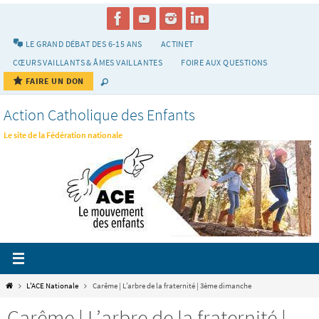
Passer
vers
le
LE GRAND DÉBAT DES 6-15 ANS
ACTINET
contenu
CŒURS VAILLANTS & ÂMES VAILLANTES
FOIRE AUX QUESTIONS
FAIRE UN DON
Action Catholique des Enfants
Le site de la Fédération nationale
Home
L'ACE Nationale
Carême | L’arbre de la fraternité | 3ème dimanche
Carême | L’arbre de la fraternité |