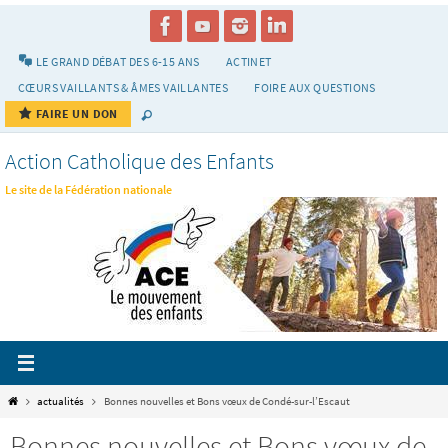
Passer
vers
le
LE GRAND DÉBAT DES 6-15 ANS
ACTINET
contenu
CŒURS VAILLANTS & ÂMES VAILLANTES
FOIRE AUX QUESTIONS
FAIRE UN DON
Action Catholique des Enfants
Le site de la Fédération nationale
Home
actualités
Bonnes nouvelles et Bons vœux de Condé-sur-l’Escaut
Bonnes nouvelles et Bons vœux de