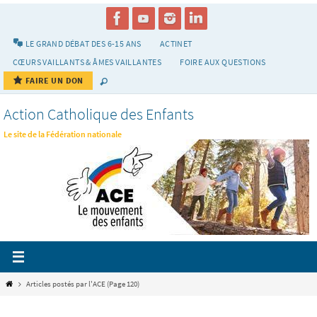
Passer
vers
le
LE GRAND DÉBAT DES 6-15 ANS
ACTINET
contenu
CŒURS VAILLANTS & ÂMES VAILLANTES
FOIRE AUX QUESTIONS
FAIRE UN DON
Action Catholique des Enfants
Le site de la Fédération nationale
Home
Articles postés par l'ACE
(Page 120)