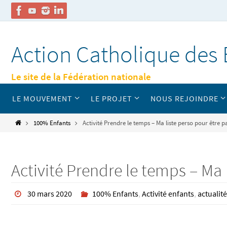
Passer
vers
Action Catholique des 
le
contenu
Le site de la Fédération nationale
Passer
LE MOUVEMENT
LE PROJET
NOUS REJOINDRE
vers
le
contenu
Home
100% Enfants
Activité Prendre le temps – Ma liste perso pour être pa
Activité Prendre le temps – Ma 
30 mars 2020
100% Enfants
,
Activité enfants
,
actualit