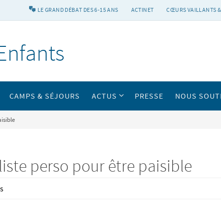
LE GRAND DÉBAT DES 6-15 ANS
ACTINET
CŒURS VAILLANTS &
Enfants
CAMPS & SÉJOURS
ACTUS
PRESSE
NOUS SOUT
isible
liste perso pour être paisible
és