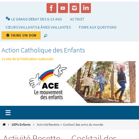
Passer
vers
le
LE GRAND DÉBAT DES 6-15 ANS
ACTINET
contenu
CŒURS VAILLANTS & ÂMES VAILLANTES
FOIRE AUX QUESTIONS
FAIRE UN DON
Action Catholique des Enfants
Le site de la Fédération nationale
Home
100% Enfants
Activité Recette — Cocktail des amis du monde
Activité Recette — Cocktail des