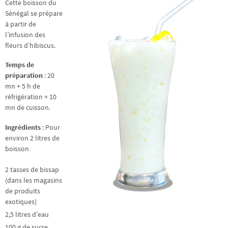
Cette boisson du
Sénégal se prépare
à partir de
l’infusion des
fleurs d’hibiscus.
Temps de
préparation
: 20
mn + 5 h de
réfrigération + 10
mn de cuisson.
Ingrédients
: Pour
environ 2 litres de
boisson
2 tasses de bissap
(dans les magasins
de produits
exotiques)
2,5 litres d’eau
100 g de sucre