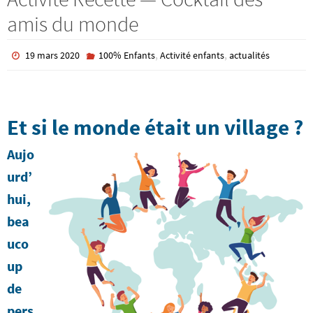
amis du monde
,
,
19 mars 2020
100% Enfants
Activité enfants
actualités
Et si le monde était un village ?
Aujo
urd’
hui,
bea
uco
up
de
pers