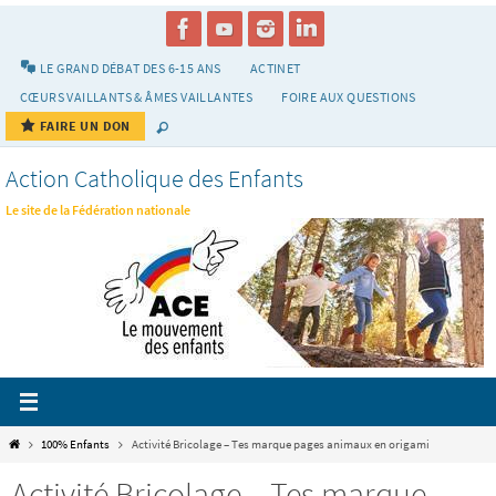
Passer
vers
le
LE GRAND DÉBAT DES 6-15 ANS
ACTINET
contenu
CŒURS VAILLANTS & ÂMES VAILLANTES
FOIRE AUX QUESTIONS
FAIRE UN DON
Action Catholique des Enfants
Le site de la Fédération nationale
Home
100% Enfants
Activité Bricolage – Tes marque pages animaux en origami
Activité Bricolage – Tes marque