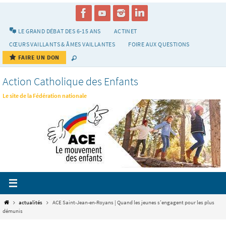
Passer
vers
le
LE GRAND DÉBAT DES 6-15 ANS
ACTINET
contenu
CŒURS VAILLANTS & ÂMES VAILLANTES
FOIRE AUX QUESTIONS
FAIRE UN DON
Action Catholique des Enfants
Le site de la Fédération nationale
Home
actualités
ACE Saint-Jean-en-Royans | Quand les jeunes s’engagent pour les plus
démunis