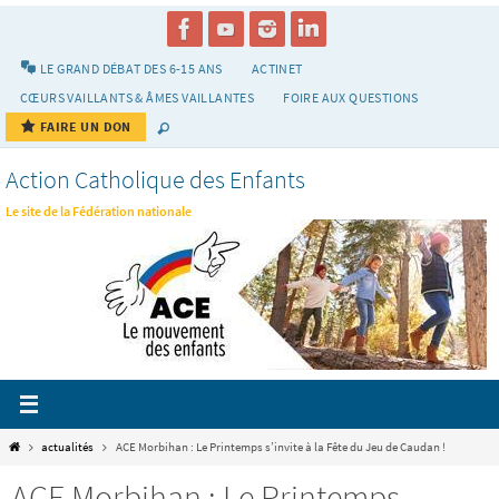
Passer
vers
le
LE GRAND DÉBAT DES 6-15 ANS
ACTINET
contenu
CŒURS VAILLANTS & ÂMES VAILLANTES
FOIRE AUX QUESTIONS
FAIRE UN DON
Action Catholique des Enfants
Le site de la Fédération nationale
Home
actualités
ACE Morbihan : Le Printemps s’invite à la Fête du Jeu de Caudan !
ACE Morbihan : Le Printemps