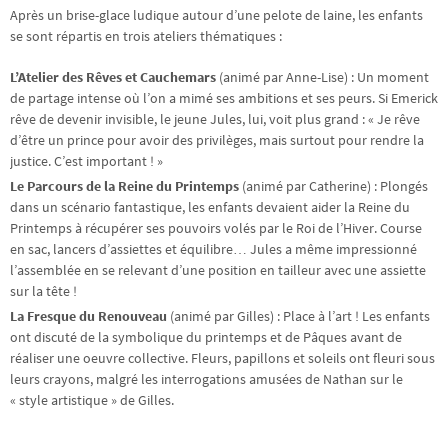
Après un brise-glace ludique autour d’une pelote de laine, les enfants
se sont répartis en trois ateliers thématiques :
L’Atelier des Rêves et Cauchemars
(animé par Anne-Lise) : Un moment
de partage intense où l’on a mimé ses ambitions et ses peurs. Si Emerick
rêve de devenir invisible, le jeune Jules, lui, voit plus grand : « Je rêve
d’être un prince pour avoir des privilèges, mais surtout pour rendre la
justice. C’est important ! »
Le Parcours de la Reine du Printemps
(animé par Catherine) : Plongés
dans un scénario fantastique, les enfants devaient aider la Reine du
Printemps à récupérer ses pouvoirs volés par le Roi de l’Hiver. Course
en sac, lancers d’assiettes et équilibre… Jules a même impressionné
l’assemblée en se relevant d’une position en tailleur avec une assiette
sur la tête !
La Fresque du Renouveau
(animé par Gilles) : Place à l’art ! Les enfants
ont discuté de la symbolique du printemps et de Pâques avant de
réaliser une oeuvre collective. Fleurs, papillons et soleils ont fleuri sous
leurs crayons, malgré les interrogations amusées de Nathan sur le
« style artistique » de Gilles.