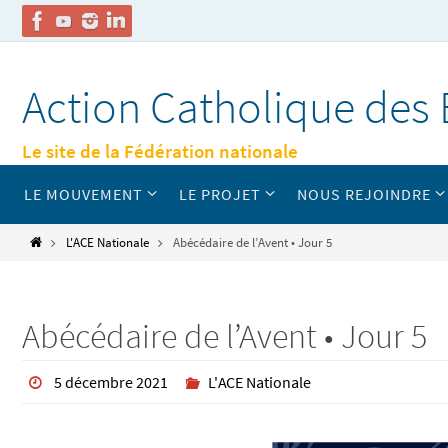
Passer
vers
Action Catholique des 
le
contenu
Le site de la Fédération nationale
Passer
LE MOUVEMENT
LE PROJET
NOUS REJOINDRE
vers
le
contenu
Home
L'ACE Nationale
Abécédaire de l’Avent • Jour 5
Abécédaire de l’Avent • Jour 5
5 décembre 2021
L'ACE Nationale