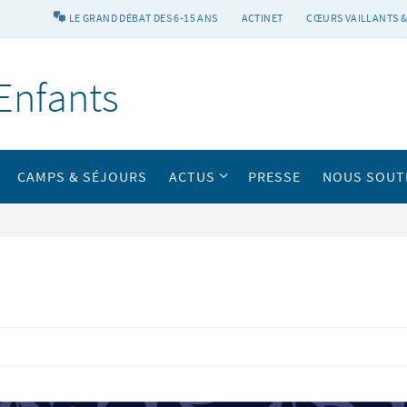
LE GRAND DÉBAT DES 6-15 ANS
ACTINET
CŒURS VAILLANTS &
Enfants
CAMPS & SÉJOURS
ACTUS
PRESSE
NOUS SOUT