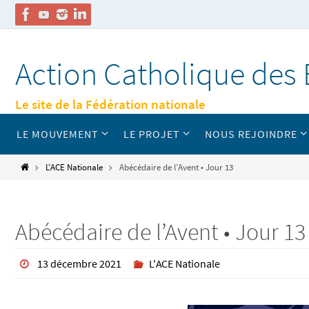
Passer
vers
Action Catholique des 
le
contenu
Le site de la Fédération nationale
Passer
LE MOUVEMENT
LE PROJET
NOUS REJOINDRE
vers
le
contenu
Home
L'ACE Nationale
Abécédaire de l’Avent • Jour 13
Abécédaire de l’Avent • Jour 13
13 décembre 2021
L'ACE Nationale