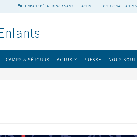
LE GRAND DÉBAT DES 6-15 ANS
ACTINET
CŒURS VAILLANTS &
Enfants
CAMPS & SÉJOURS
ACTUS
PRESSE
NOUS SOUT