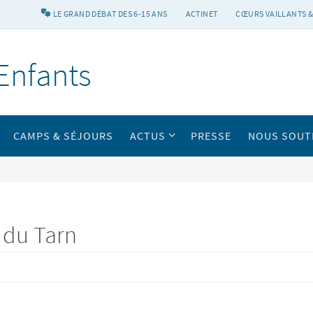
LE GRAND DÉBAT DES 6-15 ANS
ACTINET
CŒURS VAILLANTS &
Enfants
CAMPS & SÉJOURS
ACTUS
PRESSE
NOUS SOUT
b du Tarn