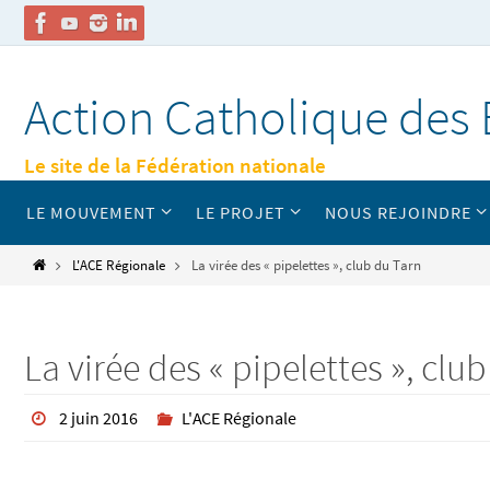
Passer
vers
Action Catholique des 
le
contenu
Le site de la Fédération nationale
Passer
LE MOUVEMENT
LE PROJET
NOUS REJOINDRE
vers
le
contenu
Home
L'ACE Régionale
La virée des « pipelettes », club du Tarn
La virée des « pipelettes », clu
2 juin 2016
L'ACE Régionale