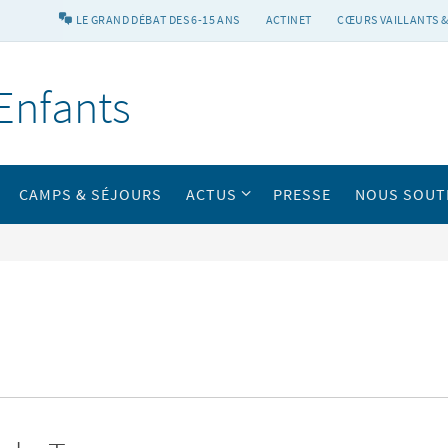
LE GRAND DÉBAT DES 6-15 ANS
ACTINET
CŒURS VAILLANTS &
Enfants
CAMPS & SÉJOURS
ACTUS
PRESSE
NOUS SOUT