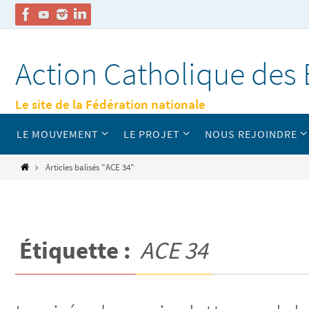
Passer
vers
Action Catholique des 
le
contenu
Le site de la Fédération nationale
Passer
LE MOUVEMENT
LE PROJET
NOUS REJOINDRE
vers
le
contenu
Home
Articles balisés "ACE 34"
Étiquette :
ACE 34