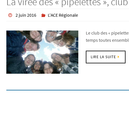
La virée des « pipelettes », clu
2 juin 2016
L'ACE Régionale
Le club des « pipelett
temps toutes ensembles
LIRE LA SUITE