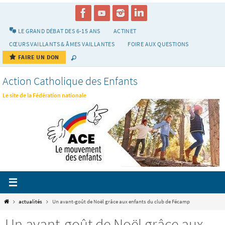
Passer
vers
le
LE GRAND DÉBAT DES 6-15 ANS
ACTINET
contenu
CŒURS VAILLANTS & ÂMES VAILLANTES
FOIRE AUX QUESTIONS
FAIRE UN DON
Action Catholique des Enfants
Le site de la Fédération nationale
Home
actualités
Un avant-goût de Noël grâce aux enfants du club de Fécamp
Un avant-goût de Noël grâce aux