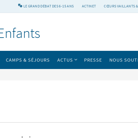
LE GRAND DÉBAT DES 6-15 ANS
ACTINET
CŒURS VAILLANTS &
Enfants
CAMPS & SÉJOURS
ACTUS
PRESSE
NOUS SOUT