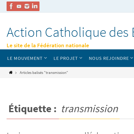
Passer
vers
Action Catholique des 
le
contenu
Le site de la Fédération nationale
Passer
LE MOUVEMENT
LE PROJET
NOUS REJOINDRE
vers
le
contenu
Home
Articles balisés "transmission"
Étiquette :
transmission