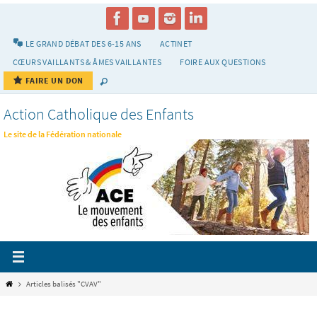
Passer
vers
le
LE GRAND DÉBAT DES 6-15 ANS
ACTINET
contenu
CŒURS VAILLANTS & ÂMES VAILLANTES
FOIRE AUX QUESTIONS
FAIRE UN DON
Action Catholique des Enfants
Le site de la Fédération nationale
Home
Articles balisés "CVAV"