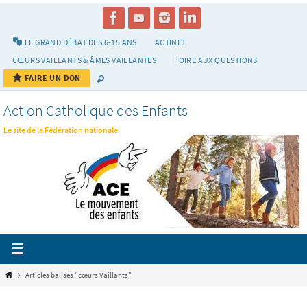
Passer
vers
le
LE GRAND DÉBAT DES 6-15 ANS
ACTINET
contenu
CŒURS VAILLANTS & ÂMES VAILLANTES
FOIRE AUX QUESTIONS
FAIRE UN DON
Action Catholique des Enfants
Le site de la Fédération nationale
Home
Articles balisés "cœurs Vaillants"