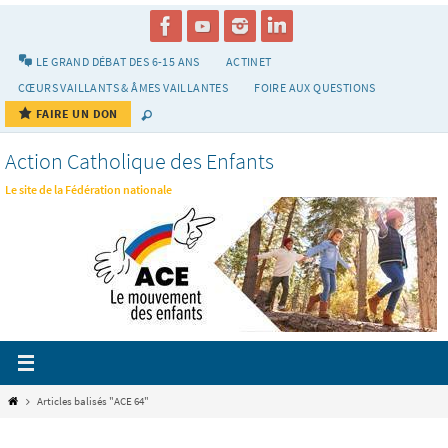
Passer
vers
le
LE GRAND DÉBAT DES 6-15 ANS
ACTINET
contenu
CŒURS VAILLANTS & ÂMES VAILLANTES
FOIRE AUX QUESTIONS
FAIRE UN DON
Action Catholique des Enfants
Le site de la Fédération nationale
Home
Articles balisés "ACE 64"