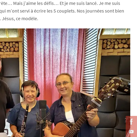
rète… Mais j’aime les défis… Et je me suis lancé. Je me suis
 qui m’ont servi à écrire les 5 couplets. Nos journées sont bien
. Jésus, ce modèle.