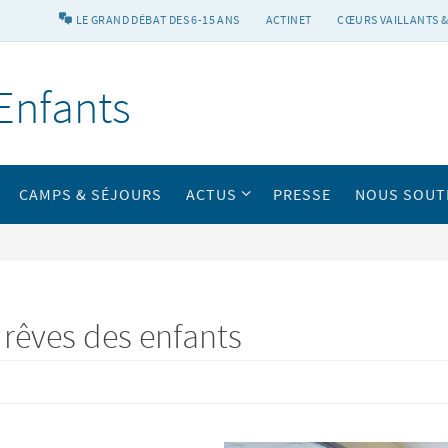
LE GRAND DÉBAT DES 6-15 ANS
ACTINET
CŒURS VAILLANTS &
Enfants
CAMPS & SÉJOURS
ACTUS
PRESSE
NOUS SOUT
 rêves des enfants