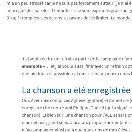
m’a un peu stressé car je ne suis pas forcément auteur (je n’ai 
imprégné des paroles d’enfants. Ils se sont exprimés grâce au gran
(trop ?) remplies. Les écrans, essayons de les limiter. Le mond
J’ai voulu écrire un refrain à partir de la campagne d’a
ensemble »
… et j’ai voulu aussi finir avec un refrain op
demain tout est possible » et que « rien ne pourra nous f
La chanson a été enregistrée
Oui. Avec mes complices Agnese (guitare) et Anne-Lise (
enregistré chez notre ami Philippe Guével (qui a signé l
chanson). Et bien sûr, une chanson pour l’ACE sans la p
n’aurait pas grand sens. J’ai alors proposé aux enfants
m’accompagner ainsi qu’à quelques-uns de mes élève