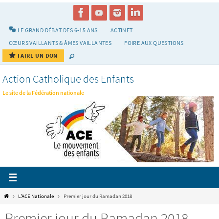
Passer
vers
le
LE GRAND DÉBAT DES 6-15 ANS
ACTINET
contenu
CŒURS VAILLANTS & ÂMES VAILLANTES
FOIRE AUX QUESTIONS
FAIRE UN DON
Action Catholique des Enfants
Le site de la Fédération nationale
Home
L'ACE Nationale
Premier jour du Ramadan 2018
Premier jour du Ramadan 2018