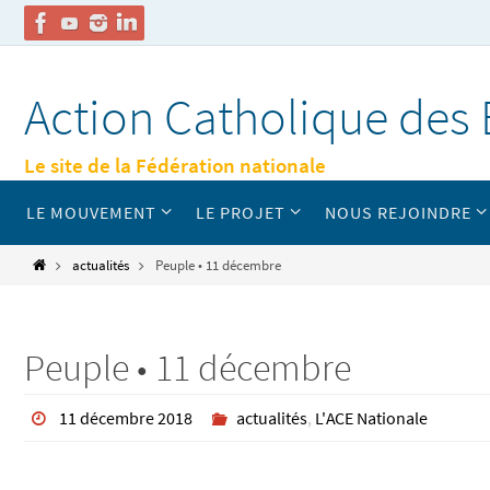
Passer
vers
Action Catholique des 
le
contenu
Le site de la Fédération nationale
Passer
LE MOUVEMENT
LE PROJET
NOUS REJOINDRE
vers
le
contenu
Home
actualités
Peuple • 11 décembre
Peuple • 11 décembre
11 décembre 2018
actualités
,
L'ACE Nationale