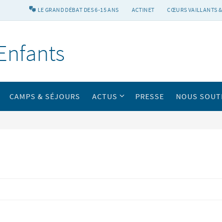
LE GRAND DÉBAT DES 6-15 ANS
ACTINET
CŒURS VAILLANTS &
Enfants
CAMPS & SÉJOURS
ACTUS
PRESSE
NOUS SOUT