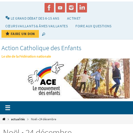
Passer
vers
le
LE GRAND DÉBAT DES 6-15 ANS
ACTINET
contenu
CŒURS VAILLANTS & ÂMES VAILLANTES
FOIRE AUX QUESTIONS
FAIRE UN DON
Action Catholique des Enfants
Le site de la Fédération nationale
Home
actualités
Noël • 24 décembre
Noël • 24 décembre