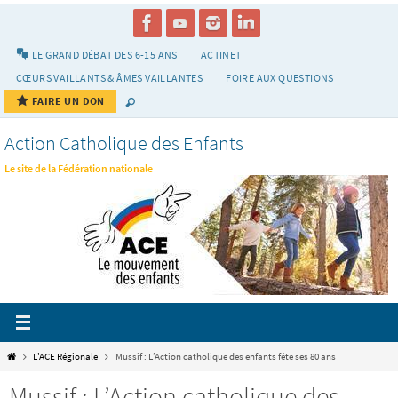
Passer
vers
le
LE GRAND DÉBAT DES 6-15 ANS
ACTINET
contenu
CŒURS VAILLANTS & ÂMES VAILLANTES
FOIRE AUX QUESTIONS
FAIRE UN DON
Action Catholique des Enfants
Le site de la Fédération nationale
Home
L'ACE Régionale
Mussif : L’Action catholique des enfants fête ses 80 ans
Mussif : L’Action catholique des