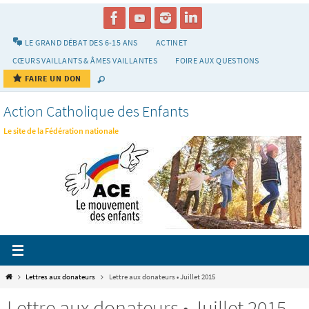
Passer
vers
le
LE GRAND DÉBAT DES 6-15 ANS
ACTINET
contenu
CŒURS VAILLANTS & ÂMES VAILLANTES
FOIRE AUX QUESTIONS
FAIRE UN DON
Action Catholique des Enfants
Le site de la Fédération nationale
Home
Lettres aux donateurs
Lettre aux donateurs • Juillet 2015
Lettre aux donateurs • Juillet 2015