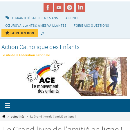
Passer
vers
le
LE GRAND DÉBAT DES 6-15 ANS
ACTINET
contenu
CŒURS VAILLANTS & ÂMES VAILLANTES
FOIRE AUX QUESTIONS
FAIRE UN DON
Action Catholique des Enfants
Le site de la Fédération nationale
Home
actualités
Le Grand livre de l’amitié en ligne !
Le Grand livre de l’amitié en ligne !