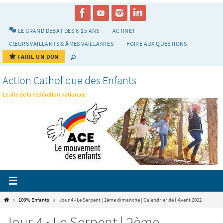
Passer
vers
le
LE GRAND DÉBAT DES 6-15 ANS
ACTINET
contenu
CŒURS VAILLANTS & ÂMES VAILLANTES
FOIRE AUX QUESTIONS
FAIRE UN DON
Action Catholique des Enfants
Le site de la Fédération nationale
Home
100% Enfants
Jour 4 • Le Serpent | 2ème dimanche | Calendrier de l’Avent 2022
Jour 4 • Le Serpent | 2ème