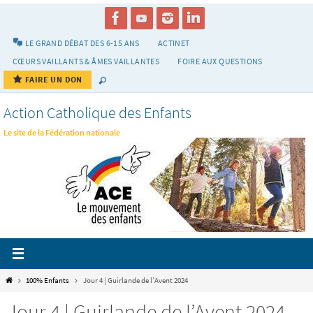
Passer
vers
le
LE GRAND DÉBAT DES 6-15 ANS
ACTINET
contenu
CŒURS VAILLANTS & ÂMES VAILLANTES
FOIRE AUX QUESTIONS
FAIRE UN DON
Action Catholique des Enfants
Le site de la Fédération nationale
Home
100% Enfants
Jour 4 | Guirlande de l’Avent 2024
Jour 4 | Guirlande de l’Avent 2024