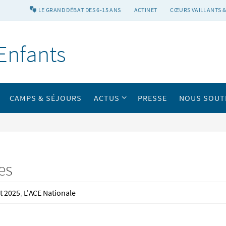
LE GRAND DÉBAT DES 6-15 ANS
ACTINET
CŒURS VAILLANTS &
Enfants
CAMPS & SÉJOURS
ACTUS
PRESSE
NOUS SOUT
es
t 2025
,
L'ACE Nationale