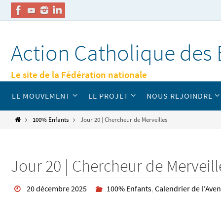
Passer
vers
Action Catholique des 
le
contenu
Le site de la Fédération nationale
Passer
LE MOUVEMENT
LE PROJET
NOUS REJOINDRE
vers
le
contenu
Home
100% Enfants
Jour 20 | Chercheur de Merveilles
Jour 20 | Chercheur de Merveill
20 décembre 2025
100% Enfants
,
Calendrier de l'Aven