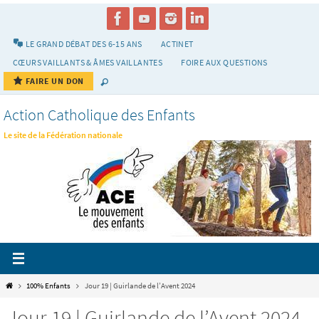
Passer
vers
le
LE GRAND DÉBAT DES 6-15 ANS
ACTINET
contenu
CŒURS VAILLANTS & ÂMES VAILLANTES
FOIRE AUX QUESTIONS
FAIRE UN DON
Action Catholique des Enfants
Le site de la Fédération nationale
Home
100% Enfants
Jour 19 | Guirlande de l’Avent 2024
Jour 19 | Guirlande de l’Avent 2024