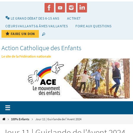
Passer
vers
le
LE GRAND DÉBAT DES 6-15 ANS
ACTINET
contenu
CŒURS VAILLANTS & ÂMES VAILLANTES
FOIRE AUX QUESTIONS
FAIRE UN DON
Action Catholique des Enfants
Le site de la Fédération nationale
Home
100% Enfants
Jour 11 | Guirlande de l’Avent 2024
Jour 11 | Guirlande de l’Avent 2024