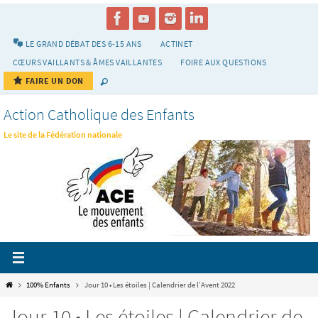
Passer
vers
le
LE GRAND DÉBAT DES 6-15 ANS
ACTINET
contenu
CŒURS VAILLANTS & ÂMES VAILLANTES
FOIRE AUX QUESTIONS
FAIRE UN DON
Action Catholique des Enfants
Le site de la Fédération nationale
Home
100% Enfants
Jour 10 • Les étoiles | Calendrier de l’Avent 2022
Jour 10 • Les étoiles | Calendrier de