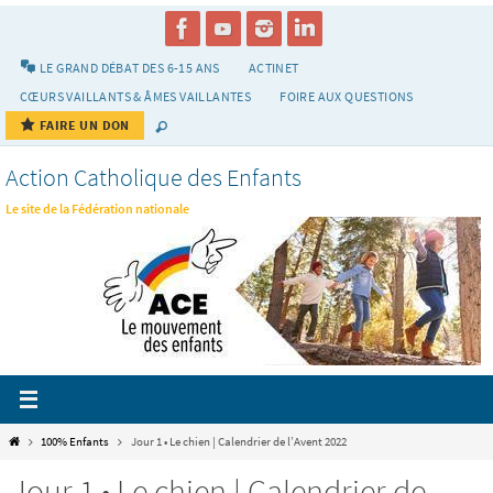
Passer
vers
le
LE GRAND DÉBAT DES 6-15 ANS
ACTINET
contenu
CŒURS VAILLANTS & ÂMES VAILLANTES
FOIRE AUX QUESTIONS
FAIRE UN DON
Action Catholique des Enfants
Le site de la Fédération nationale
Home
100% Enfants
Jour 1 • Le chien | Calendrier de l’Avent 2022
Jour 1 • Le chien | Calendrier de