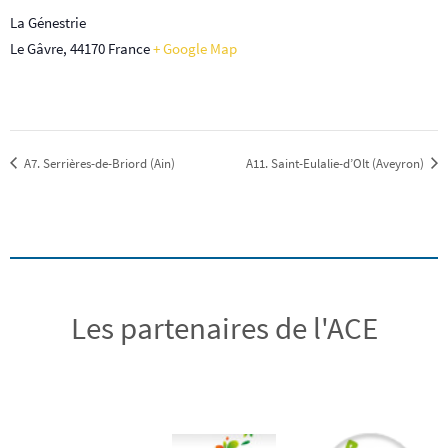
La Génestrie
Le Gâvre
,
44170
France
+ Google Map
A7. Serrières-de-Briord (Ain)
A11. Saint-Eulalie-d’Olt (Aveyron)
Les partenaires de l'ACE