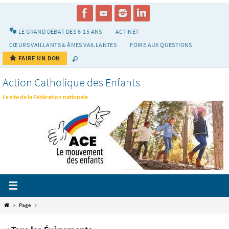
Passer
vers
le
LE GRAND DÉBAT DES 6-15 ANS
ACTINET
contenu
CŒURS VAILLANTS & ÂMES VAILLANTES
FOIRE AUX QUESTIONS
FAIRE UN DON
Action Catholique des Enfants
Le site de la Fédération nationale
Home
Page