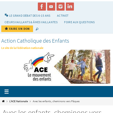
Passer
vers
le
LE GRAND DÉBAT DES 6-15 ANS
ACTINET
contenu
CŒURS VAILLANTS & ÂMES VAILLANTES
FOIRE AUX QUESTIONS
FAIRE UN DON
Action Catholique des Enfants
Le site de la Fédération nationale
Home
L'ACE Nationale
Avec les enfants, cheminons vers Pâques
Avec les enfants, cheminons vers