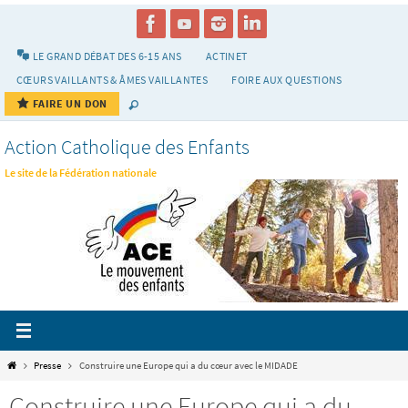
Passer
vers
le
LE GRAND DÉBAT DES 6-15 ANS
ACTINET
contenu
CŒURS VAILLANTS & ÂMES VAILLANTES
FOIRE AUX QUESTIONS
FAIRE UN DON
Action Catholique des Enfants
Le site de la Fédération nationale
Home
Presse
Construire une Europe qui a du cœur avec le MIDADE
Construire une Europe qui a du