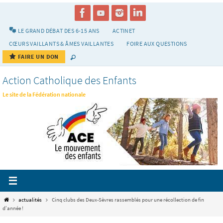
Passer
vers
le
LE GRAND DÉBAT DES 6-15 ANS
ACTINET
contenu
CŒURS VAILLANTS & ÂMES VAILLANTES
FOIRE AUX QUESTIONS
FAIRE UN DON
Action Catholique des Enfants
Le site de la Fédération nationale
Home
actualités
Cinq clubs des Deux-Sèvres rassemblés pour une récollection de fin
d’année !