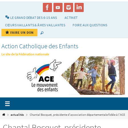
Passer
vers
le
LE GRAND DÉBAT DES 6-15 ANS
ACTINET
contenu
CŒURS VAILLANTS & ÂMES VAILLANTES
FOIRE AUX QUESTIONS
FAIRE UN DON
Action Catholique des Enfants
Le site de la Fédération nationale
Home
actualités
Chantal Bocquet, présidente d’association départementale fidèle à l’ACE
Chantal Bocquet, présidente