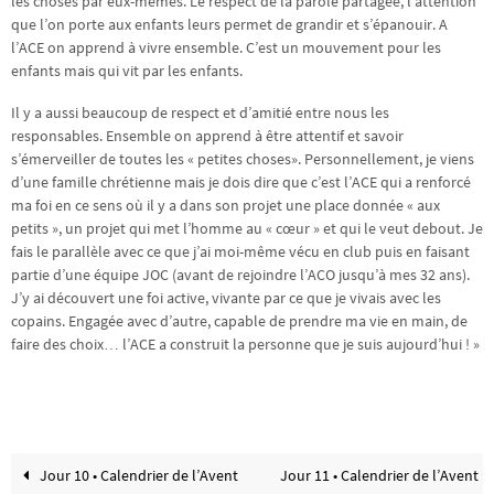
les choses par eux-mêmes. Le respect de la parole partagée, l’attention
que l’on porte aux enfants leurs permet de grandir et s’épanouir. A
l’ACE on apprend à vivre ensemble. C’est un mouvement pour les
enfants mais qui vit par les enfants.
Il y a aussi beaucoup de respect et d’amitié entre nous les
responsables. Ensemble on apprend à être attentif et savoir
s’émerveiller de toutes les « petites choses». Personnellement, je viens
d’une famille chrétienne mais je dois dire que c’est l’ACE qui a renforcé
ma foi en ce sens où il y a dans son projet une place donnée « aux
petits », un projet qui met l’homme au « cœur » et qui le veut debout. Je
fais le parallèle avec ce que j’ai moi-même vécu en club puis en faisant
partie d’une équipe JOC (avant de rejoindre l’ACO jusqu’à mes 32 ans).
J’y ai découvert une foi active, vivante par ce que je vivais avec les
copains. Engagée avec d’autre, capable de prendre ma vie en main, de
faire des choix… l’ACE a construit la personne que je suis aujourd’hui ! »
Jour 10 • Calendrier de l’Avent
Jour 11 • Calendrier de l’Avent