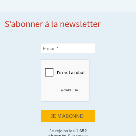
S’abonner à la newsletter
Je rejoins les
1 652
abonnés
& je reçois