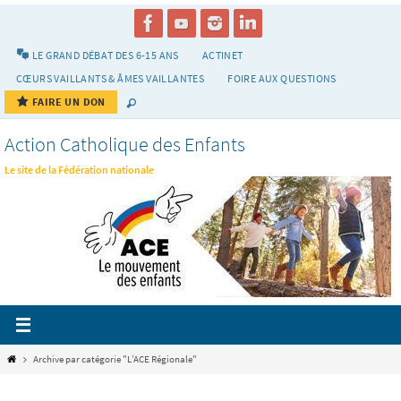
Passer
vers
le
LE GRAND DÉBAT DES 6-15 ANS
ACTINET
contenu
CŒURS VAILLANTS & ÂMES VAILLANTES
FOIRE AUX QUESTIONS
FAIRE UN DON
Action Catholique des Enfants
Le site de la Fédération nationale
Home
Archive par catégorie "L’ACE Régionale"