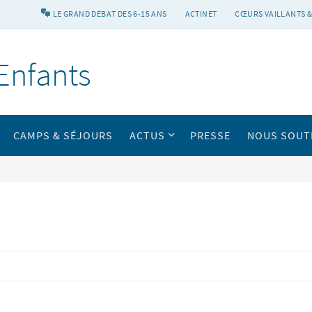
LE GRAND DÉBAT DES 6-15 ANS
ACTINET
CŒURS VAILLANTS &
Enfants
CAMPS & SÉJOURS
ACTUS
PRESSE
NOUS SOUT