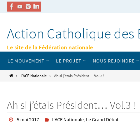
Passer
vers
Action Catholique des 
le
contenu
Le site de la Fédération nationale
Passer
LE MOUVEMENT
LE PROJET
NOUS REJOINDRE
vers
le
contenu
Home
L'ACE Nationale
Ah si j’étais Président… Vol.3 !
Ah si j’étais Président… Vol.3 !
5 mai 2017
L'ACE Nationale
,
Le Grand Débat