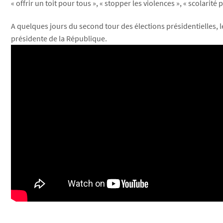
« offrir un toit pour tous », « stopper les violences », « scolari
A quelques jours du second tour des élections présidentielles, 
présidente de la République.