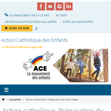
Passer
vers
le
LE GRAND DÉBAT DES 6-15 ANS
ACTINET
contenu
CŒURS VAILLANTS & ÂMES VAILLANTES
FOIRE AUX QUESTIONS
FAIRE UN DON
Action Catholique des Enfants
Le site de la Fédération nationale
Home
actualités
Action catholique. Préparation du midi-crêpes
Action catholique. Préparation du