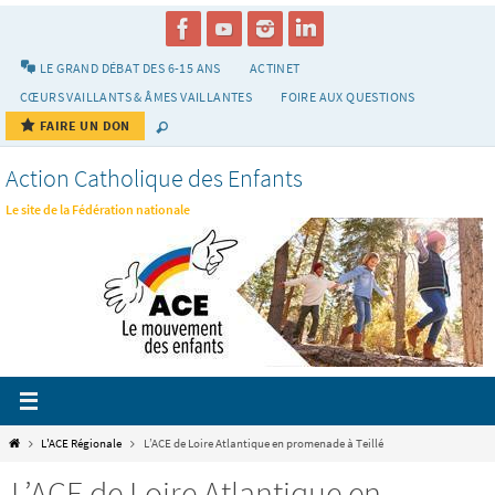
Passer
vers
le
LE GRAND DÉBAT DES 6-15 ANS
ACTINET
contenu
CŒURS VAILLANTS & ÂMES VAILLANTES
FOIRE AUX QUESTIONS
FAIRE UN DON
Action Catholique des Enfants
Le site de la Fédération nationale
Home
L'ACE Régionale
L’ACE de Loire Atlantique en promenade à Teillé
L’ACE de Loire Atlantique en