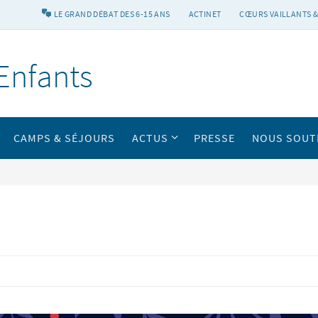
LE GRAND DÉBAT DES 6-15 ANS
ACTINET
CŒURS VAILLANTS &
Enfants
CAMPS & SÉJOURS
ACTUS
PRESSE
NOUS SOUT