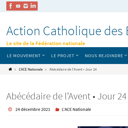
Passer
vers
Action Catholique des 
le
contenu
Le site de la Fédération nationale
Passer
LE MOUVEMENT
LE PROJET
NOUS REJOINDRE
vers
le
contenu
Home
L'ACE Nationale
Abécédaire de l’Avent • Jour 24
Abécédaire de l’Avent • Jour 24
24 décembre 2021
L'ACE Nationale