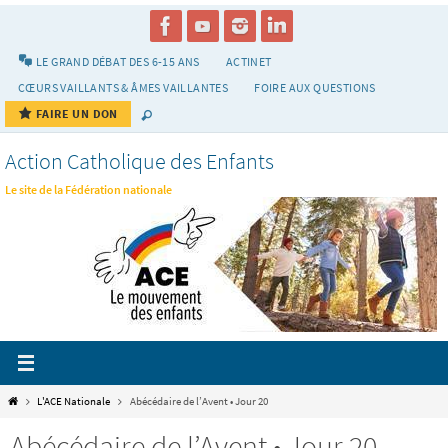
Passer
vers
le
LE GRAND DÉBAT DES 6-15 ANS
ACTINET
contenu
CŒURS VAILLANTS & ÂMES VAILLANTES
FOIRE AUX QUESTIONS
FAIRE UN DON
Action Catholique des Enfants
Le site de la Fédération nationale
Home
L'ACE Nationale
Abécédaire de l’Avent • Jour 20
Abécédaire de l’Avent • Jour 20