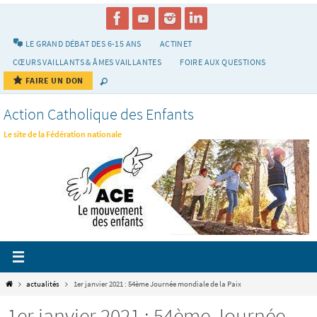
Passer
vers
le
LE GRAND DÉBAT DES 6-15 ANS
ACTINET
contenu
CŒURS VAILLANTS & ÂMES VAILLANTES
FOIRE AUX QUESTIONS
FAIRE UN DON
Action Catholique des Enfants
Le site de la Fédération nationale
Home
actualités
1er janvier 2021 : 54ème Journée mondiale de la Paix
1er janvier 2021 : 54ème Journée