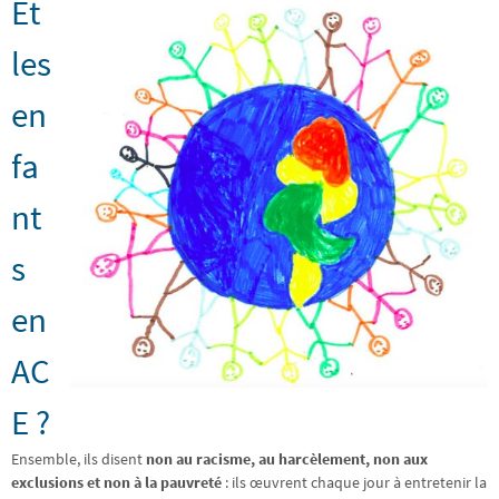
Et
les
en
fa
nt
s
en
AC
E ?
Ensemble, ils disent
non au racisme, au harcèlement, non aux
exclusions et non à la pauvreté
: ils œuvrent chaque jour à entretenir la