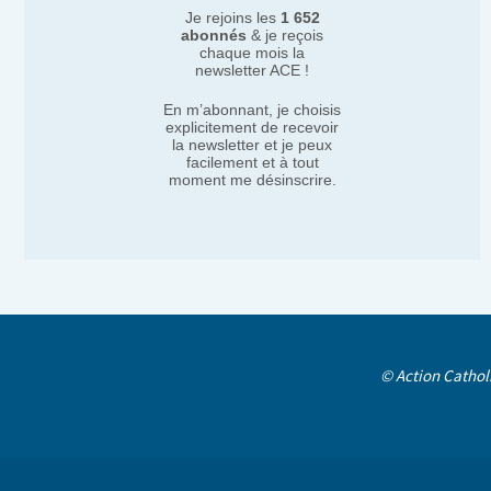
Je rejoins les
1 652
abonnés
& je reçois
chaque mois la
newsletter ACE !
En m’abonnant, je choisis
explicitement de recevoir
la newsletter et je peux
facilement et à tout
moment me désinscrire.
© Action Cathol