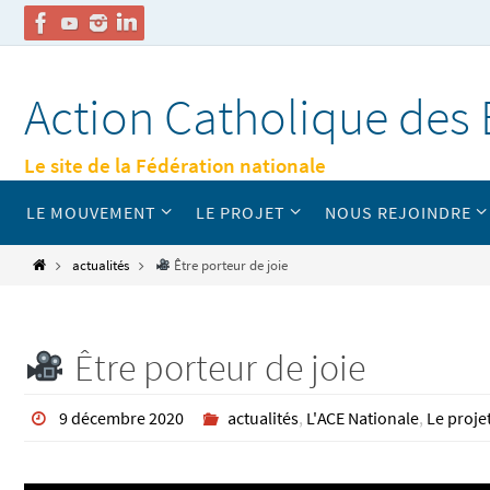
Passer
vers
Action Catholique des 
le
contenu
Le site de la Fédération nationale
Passer
LE MOUVEMENT
LE PROJET
NOUS REJOINDRE
vers
le
contenu
Home
actualités
Être porteur de joie
Être porteur de joie
9 décembre 2020
actualités
,
L'ACE Nationale
,
Le proje