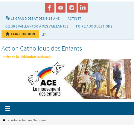
Passer
vers
le
LE GRAND DÉBAT DES 6-15 ANS
ACTINET
contenu
CŒURS VAILLANTS & ÂMES VAILLANTES
FOIRE AUX QUESTIONS
FAIRE UN DON
Action Catholique des Enfants
Le site de la Fédération nationale
Home
Articles balisés "lampion"