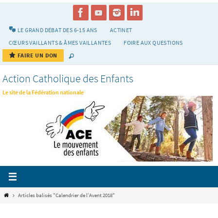
Passer
vers
le
LE GRAND DÉBAT DES 6-15 ANS
ACTINET
contenu
CŒURS VAILLANTS & ÂMES VAILLANTES
FOIRE AUX QUESTIONS
FAIRE UN DON
Action Catholique des Enfants
Le site de la Fédération nationale
Home
Articles balisés "Calendrier de l’Avent 2018"