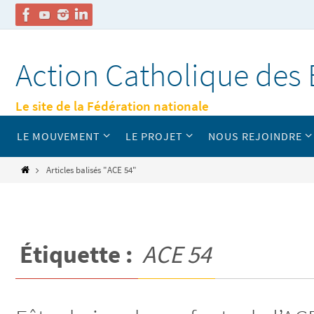
Passer
vers
Action Catholique des 
le
contenu
Le site de la Fédération nationale
Passer
LE MOUVEMENT
LE PROJET
NOUS REJOINDRE
vers
le
contenu
Home
Articles balisés "ACE 54"
Étiquette :
ACE 54