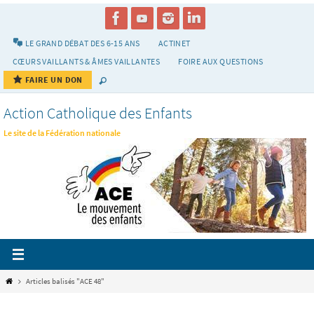
Passer
vers
le
LE GRAND DÉBAT DES 6-15 ANS
ACTINET
contenu
CŒURS VAILLANTS & ÂMES VAILLANTES
FOIRE AUX QUESTIONS
FAIRE UN DON
Action Catholique des Enfants
Le site de la Fédération nationale
Home
Articles balisés "ACE 48"